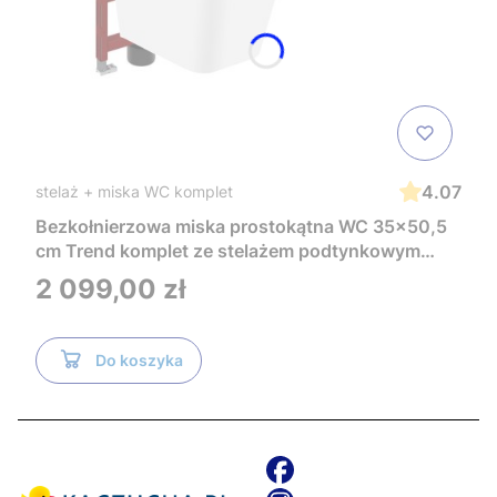
4.07
stelaż + miska WC komplet
Bezkołnierzowa miska prostokątna WC 35x50,5
cm Trend komplet ze stelażem podtynkowym
Tece i czarnym przyciskiem TeceNow
Cena
2 099,00 zł
TR2216+Tece
Do koszyka