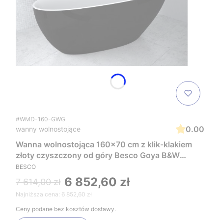
#WMD-160-GWG
0.00
wanny wolnostojące
Wanna wolnostojąca 160x70 cm z klik-klakiem
złoty czyszczony od góry Besco Goya B&W
#WMD-160-GWG biały/czarny
BESCO
6 852,60 zł
7 614,00 zł
Najniższa cena:
6 852,60 zł
Ceny podane bez kosztów dostawy.