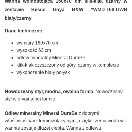
Wanna wolnostojąca 160x70 cm klik-klak czarny w
zestawie Besco Goya B&W #WMD-160-GWB
biały/czarny
Dane techniczne:
wymiary 160x70 cm
wysokość 63 cm
odlew mineralny Mineral DuraBe
klik-klak czyszczony od góry, czarny w komplecie
wykończenie biały połysk
Nowoczesny styl, modna, owalna forma
. Nowoczesny
styl w oryginalnej formie.
Odlew mineralny Mineral DuraBe
z dobrymi
właściwościami termoizolacyjnymi, dzięki czemu woda w
wannie zostaje dłużej ciepła. Wanna z odlewu