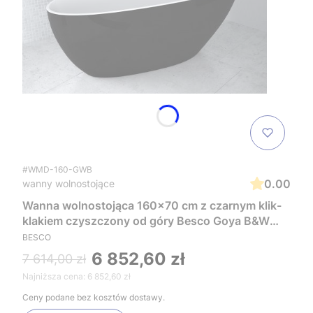
#WMD-160-GWB
0.00
wanny wolnostojące
Wanna wolnostojąca 160x70 cm z czarnym klik-
klakiem czyszczony od góry Besco Goya B&W
#WMD-160-GWB biały/czarny
BESCO
6 852,60 zł
7 614,00 zł
Najniższa cena:
6 852,60 zł
Ceny podane bez kosztów dostawy.