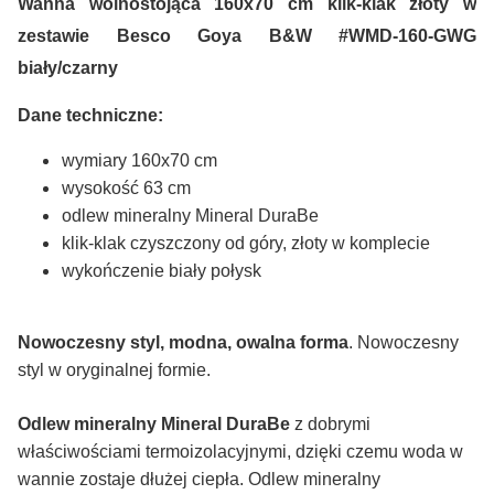
Wanna wolnostojąca 160x70 cm klik-klak złoty w
zestawie Besco Goya B&W #WMD-160-GWG
biały/czarny
Dane techniczne:
wymiary 160x70 cm
wysokość 63 cm
odlew mineralny Mineral DuraBe
klik-klak czyszczony od góry, złoty w komplecie
wykończenie biały połysk
Nowoczesny styl, modna, owalna forma
. Nowoczesny
styl w oryginalnej formie.
Odlew mineralny Mineral DuraBe
z dobrymi
właściwościami termoizolacyjnymi, dzięki czemu woda w
wannie zostaje dłużej ciepła. Odlew mineralny