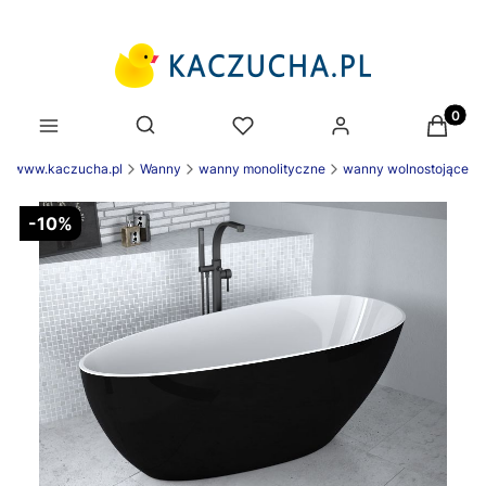
Produk
Otwórz wyszukiwarkę
ek www.kaczucha.pl
Wanny
wanny monolityczne
wanny wolnostojące
-10%