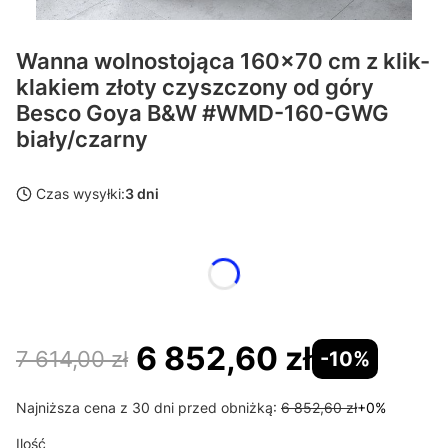
Wanna wolnostojąca 160x70 cm z klik-
klakiem złoty czyszczony od góry
Besco Goya B&W #WMD-160-GWG
biały/czarny
Czas wysyłki:
3 dni
Wybierz wariant produktu:
Poszczególne warianty mogą różnić się ceną
6 852,60 zł
7 614,00 zł
-10%
Najniższa cena z 30 dni przed obniżką:
6 852,60 zł
+0%
Ilość