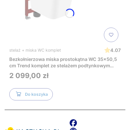
4.07
stelaż + miska WC komplet
Bezkołnierzowa miska prostokątna WC 35x50,5
cm Trend komplet ze stelażem podtynkowym
Tece i czarnym przyciskiem TeceNow
Cena
2 099,00 zł
TR2216+Tece
Do koszyka