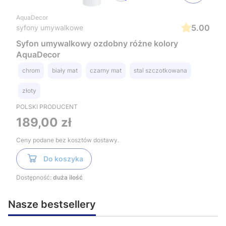
AquaDecor
5.00
syfony umywalkowe
Syfon umywalkowy ozdobny różne kolory
AquaDecor
chrom
biały mat
czarny mat
stal szczotkowana
złoty
POLSKI PRODUCENT
Cena
189,00 zł
Ceny podane bez kosztów dostawy.
Do koszyka
Dostępność:
duża ilość
Nasze bestsellery